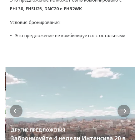
EHL30
,
EHSU25
,
DNC20
и
EHB2WK
.
Условия бронирования:
Это предложение не комбинируется с остальными
Previous
Next
ДРУГИЕ ПРЕДЛОЖЕНИЯ
Забронируйте 4 недели Интенсива 20 в