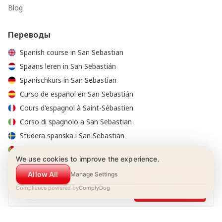
Blog
Переводы
Spanish course in San Sebastian
Spaans leren in San Sebastián
Spanischkurs in San Sebastian
Curso de español en San Sebastián
Cours d'espagnol à Saint-Sébastien
Corso di spagnolo a San Sebastian
Studera spanska i San Sebastian
Curso de Espanhol em São Sebastião
We use cookies to improve the experience.
Курсы испанского в Сан-Себастьяне
Allow All
Manage Settings
Посмотреть
0.00
Compliance powered by
ComplyDog
детали
© 2001-2026 Estudio Hispánico