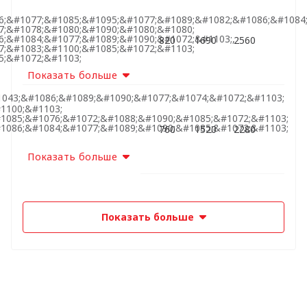
6;&#1077;&#1085;&#1095;&#1077;&#1089;&#1082;&#1086;&#1084
7;&#1078;&#1080;&#1090;&#1080;&#1080;
;&#1084;&#1077;&#1089;&#1090;&#1072;&#1103;,
820
1690
2560
7;&#1083;&#1100;&#1085;&#1072;&#1103;
5;&#1072;&#1103;
Показать больше
1043;&#1086;&#1089;&#1090;&#1077;&#1074;&#1072;&#1103;
1100;&#1103;
1085;&#1076;&#1072;&#1088;&#1090;&#1085;&#1072;&#1103;
1086;&#1084;&#1077;&#1089;&#1090;&#1085;&#1072;&#1103;
760
1520
2280
Показать больше
Показать больше