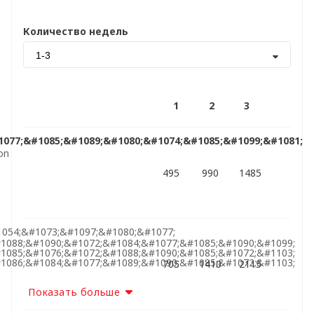
Количество недель
1-3
1
2
3
1077;&#1085;&#1089;&#1080;&#1074;&#1085;&#1099;&#1081;
on
495
990
1485
1054;&#1073;&#1097;&#1080;&#1077;
1088;&#1090;&#1072;&#1084;&#1077;&#1085;&#1090;&#1099;
1085;&#1076;&#1072;&#1088;&#1090;&#1085;&#1072;&#1103;
1086;&#1084;&#1077;&#1089;&#1090;&#1085;&#1072;&#1103;
705
1410
2115
Показать больше