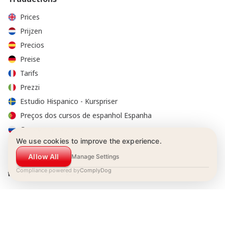
Prices
Prijzen
Precios
Preise
Tarifs
Prezzi
Estudio Hispanico - Kurspriser
Preços dos cursos de espanhol Espanha
Стоимость курсов
We use cookies to improve the experience.
Allow All
Manage Settings
Compliance powered by
ComplyDog
© 2001-2026 Estudio Hispánico tous droits réservés
Conditions de réservation
|
Politique de confidentialité