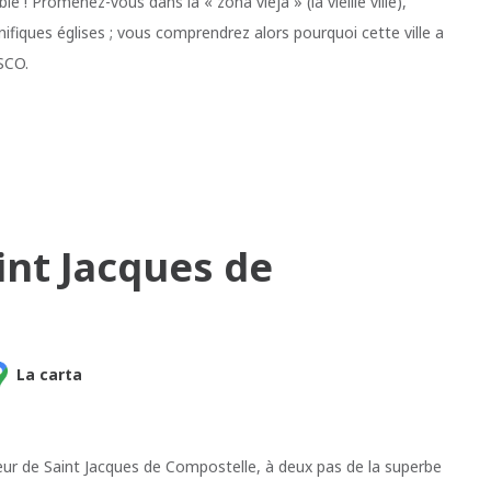
! Promenez-vous dans la « zona vieja » (la vieille ville),
iques églises ; vous comprendrez alors pourquoi cette ville a
ESCO.
int Jacques de
La carta
cœur de Saint Jacques de Compostelle, à deux pas de la superbe