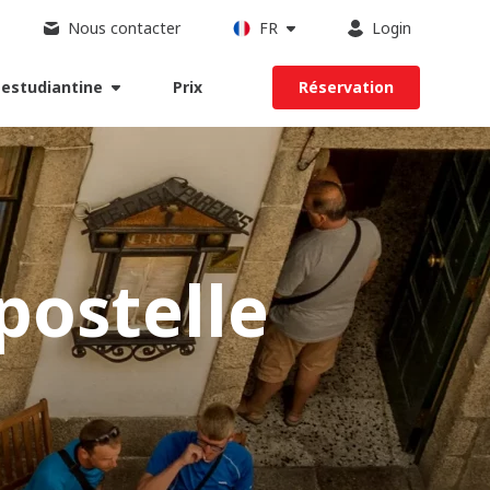
Nous contacter
FR
Login
 estudiantine
Prix
Réservation
postelle