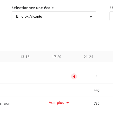
Sélectionnez une école
S
Enforex Alicante
13-16
17-20
21-24
13
17
21
25
29
33
1
5
9
11000
12760
14520
2200
3960
5720
7480
9240
440
Voir plus
pension
12665
15645
18625
21605
24585
3925
7065
9685
785