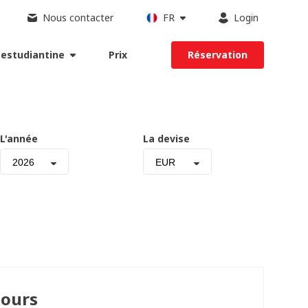
Nous contacter
FR
Login
 estudiantine
Prix
Réservation
L'année
La devise
2026
EUR
Cours