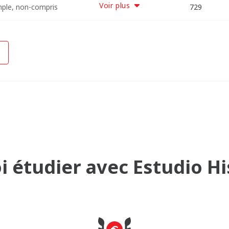
Voir plus
mple, non-compris
11645
14385
17125
19605
22085
3645
6561
8905
729
 étudier avec Estudio H