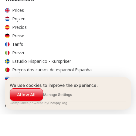
Prices
Prijzen
Precios
Preise
Tarifs
Prezzi
Estudio Hispanico - Kurspriser
Preços dos cursos de espanhol Espanha
Стоимость курсов
We use cookies to improve the experience.
Allow All
Manage Settings
Compliance powered by
ComplyDog
© 2001-2026 Estudio Hispánico tous droits réservés
Conditions de réservation
|
Politique de confidentialité