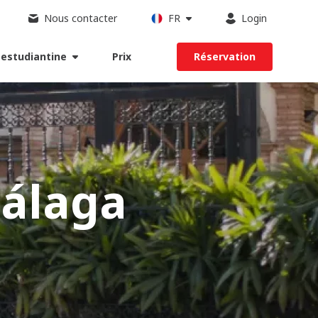
Nous contacter
FR
Login
 estudiantine
Prix
Réservation
Málaga