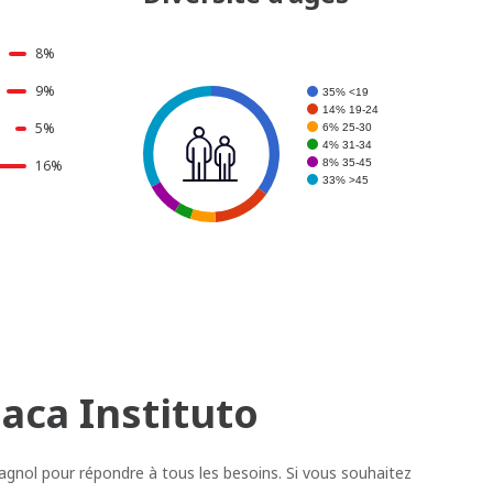
8%
9%
35% <19
14% 19-24
5%
6% 25-30
33%
35%
4% 31-34
8% 35-45
16%
33% >45
14%
aca Instituto
gnol pour répondre à tous les besoins. Si vous souhaitez