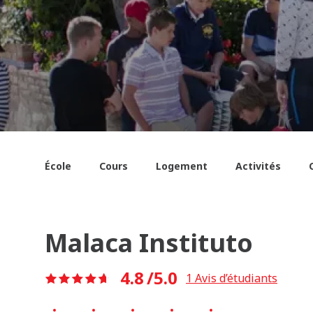
École
Cours
Logement
Activités
Malaca Instituto
4.8
/5.0
1
Avis d’étudiants