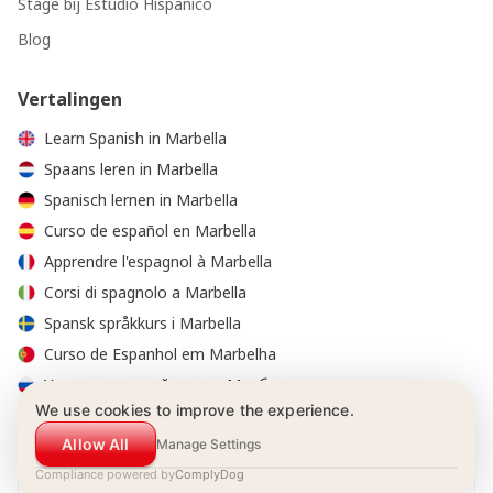
Stage bij Estudio Hispánico
Blog
Vertalingen
Learn Spanish in Marbella
Spaans leren in Marbella
Spanisch lernen in Marbella
Curso de español en Marbella
Apprendre l'espagnol à Marbella
Corsi di spagnolo a Marbella
Spansk språkkurs i Marbella
Curso de Espanhol em Marbelha
Учите испанский язык в Марбелье
We use cookies to improve the experience.
Allow All
Manage Settings
Compliance powered by
0.00
ComplyDog
Overzicht