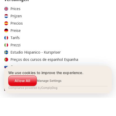
Prices
Prijzen
Precios
Preise
Tarifs
Prezzi
Estudio Hispanico - Kurspriser
Preços dos cursos de espanhol Espanha
Стоимость курсов
We use cookies to improve the experience.
Allow All
Manage Settings
Compliance powered by
ComplyDog
© 2001-2026 Estudio Hispánico. Alle rechten voorbehouden.
Boekingsvoorwaarden
|
Privacy reglement