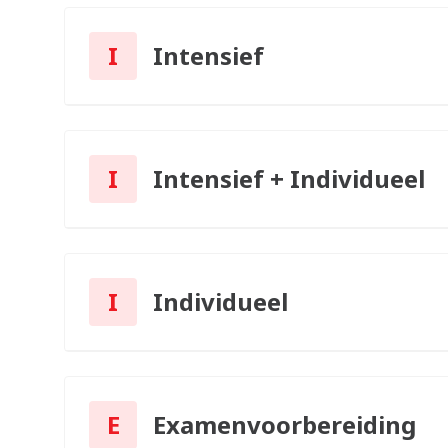
I
Intensief
I
Intensief + Individueel
I
Individueel
E
Examenvoorbereiding