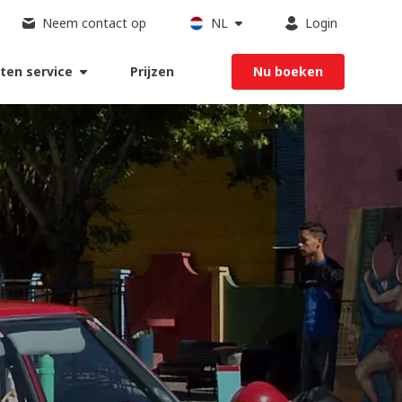
Neem contact op
NL
Login
ten service
Prijzen
Nu boeken