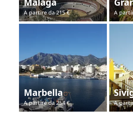
Malaga
Gra
A partire da
215 €
A parti
Marbella
Sivi
A partire da
254 €
A parti