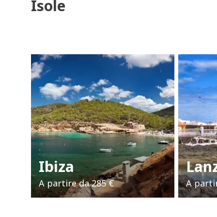
Isole
Ibiza
Lan
A partire da
285 €
A parti