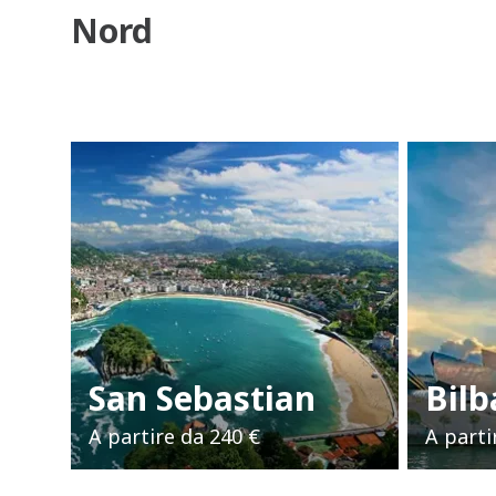
Nord
San Sebastian
Bilb
A partire da
240 €
A parti