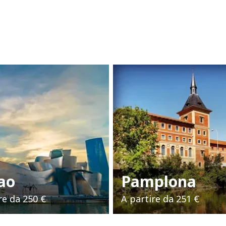
ao
Pamplona
re da
250 €
A partire da
251 €