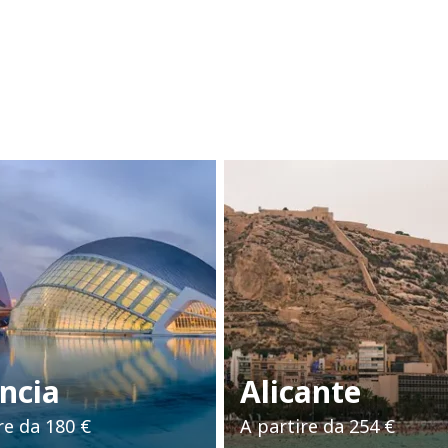
ncia
Alicante
re da
180 €
A partire da
254 €