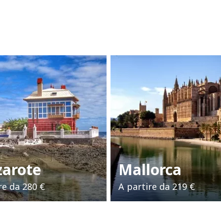
zarote
Mallorca
re da
280 €
A partire da
219 €