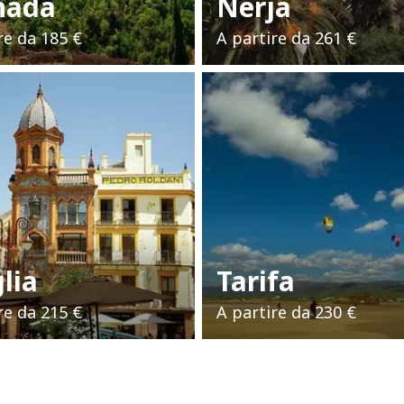
nada
Nerja
re da
185 €
A partire da
261 €
glia
Tarifa
re da
215 €
A partire da
230 €