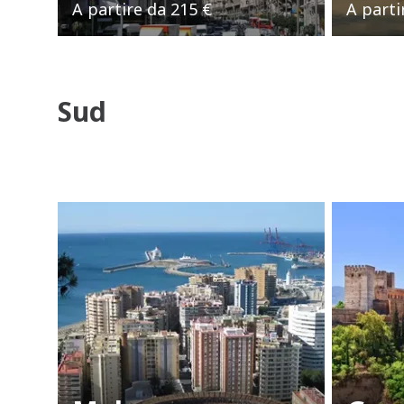
A partire da
215 €
A parti
Sud