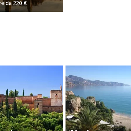
re da
220 €