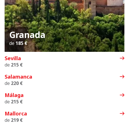
Granada
de
185 €
Sevilla
de
215 €
Salamanca
de
220 €
Málaga
de
215 €
Mallorca
de
219 €