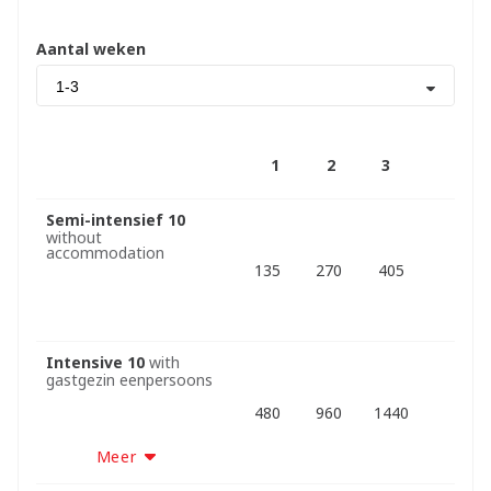
Aantal weken
1-3
1
2
3
Semi-intensief 10
without
accommodation
135
270
405
Intensive 10
with
gastgezin eenpersoons
480
960
1440
Meer