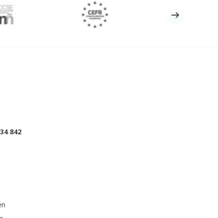
934 842
en