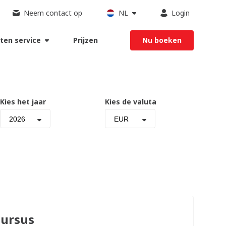
Neem contact op
NL
Login
ten service
Prijzen
Nu boeken
Kies het jaar
Kies de valuta
2026
EUR
ursus