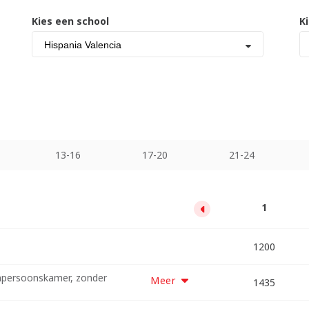
Kies een school
K
Hispania Valencia
13-16
17-20
21-24
13
17
21
25
29
33
1
5
9
13000
17000
21000
25000
29000
33000
1200
5000
9000
npersoonskamer, zonder
Meer
10620
15340
20060
24780
29500
34220
38940
1435
5900