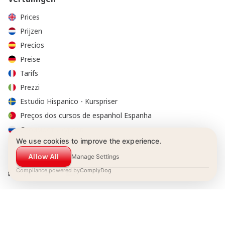
Prices
Prijzen
Precios
Preise
Tarifs
Prezzi
Estudio Hispanico - Kurspriser
Preços dos cursos de espanhol Espanha
Стоимость курсов
We use cookies to improve the experience.
Allow All
Manage Settings
Compliance powered by
ComplyDog
© 2001-2026 Estudio Hispánico. Alle rechten voorbehouden.
Boekingsvoorwaarden
|
Privacy reglement