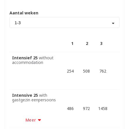
Aantal weken
1-3
1
2
3
Intensief 25
without
accommodation
254
508
762
Intensive 25
with
gastgezin eenpersoons
486
972
1458
Meer