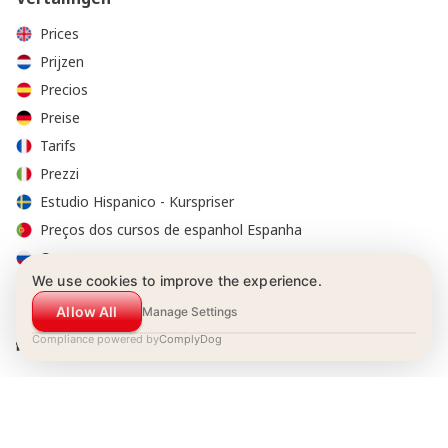
Prices
Prijzen
Precios
Preise
Tarifs
Prezzi
Estudio Hispanico - Kurspriser
Preços dos cursos de espanhol Espanha
Стоимость курсов
We use cookies to improve the experience.
Allow All
Manage Settings
Compliance powered by
ComplyDog
© 2001-2026 Estudio Hispánico. Alle rechten voorbehouden.
Boekingsvoorwaarden
|
Privacy reglement