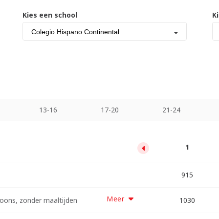
Kies een school
K
Colegio Hispano Continental
13-16
17-20
21-24
13
17
21
25
29
33
1
5
9
11760
15375
18990
22605
26220
29835
4530
8145
915
Meer
ons, zonder maaltijden
12795
16730
20665
24600
28535
32470
1030
4925
8860