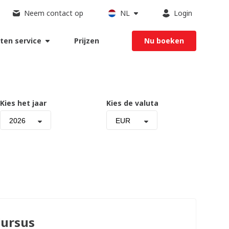
Neem contact op
NL
Login
ten service
Prijzen
Nu boeken
Kies het jaar
Kies de valuta
2026
EUR
ursus