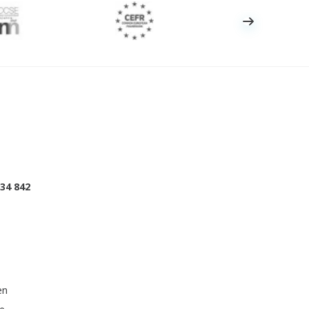
934 842
en