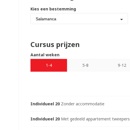
Kies een bestemming
Salamanca
Cursus prijzen
Aantal weken
1-4
5-8
9-12
Individueel 20
Zonder accommodatie
Individueel 20
Met gedeeld appartement tweeperso