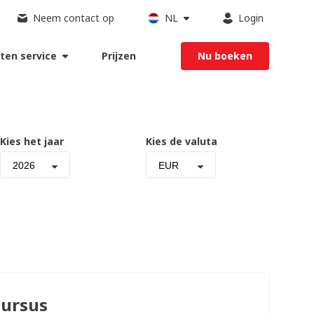
Neem contact op
NL
Login
ten service
Prijzen
Nu boeken
Kies het jaar
Kies de valuta
2026
EUR
ursus