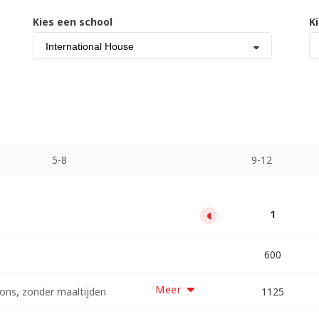
Kies een school
K
International House
5-8
9-12
13
1
5
9
3000
5400
7800
600
Meer
ns, zonder maaltijden
10125
14625
1125
5625