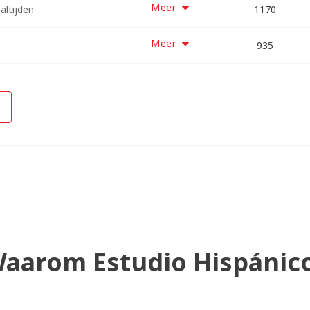
Meer
ltijden
10530
15210
1170
5850
Meer
12155
4675
8415
935
aarom Estudio Hispánic