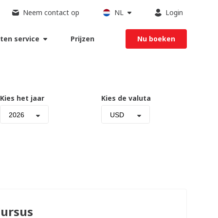
Neem contact op
NL
Login
ten service
Prijzen
Nu boeken
Kies het jaar
Kies de valuta
2026
USD
ursus