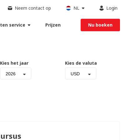
Neem contact op
NL
Login
ten service
Prijzen
Nu boeken
Kies het jaar
Kies de valuta
2026
USD
ursus