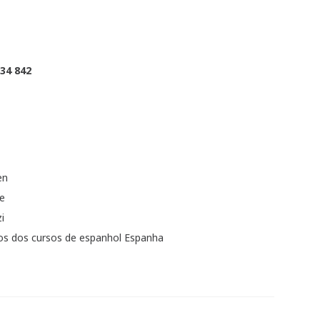
934 842
en
e
i
os dos cursos de espanhol Espanha