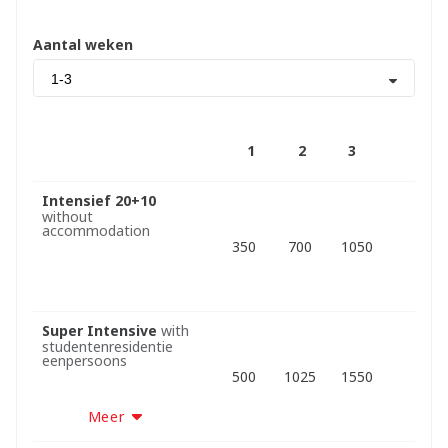
Aantal weken
1-3
1
2
3
Intensief 20+10
without
accommodation
350
700
1050
Super Intensive
with
studentenresidentie
eenpersoons
500
1025
1550
Meer