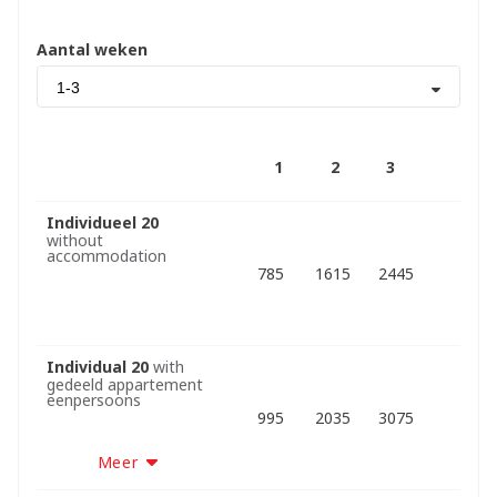
Aantal weken
1-3
1
2
3
Individueel 20
without
accommodation
785
1615
2445
Individual 20
with
gedeeld appartement
eenpersoons
995
2035
3075
Meer