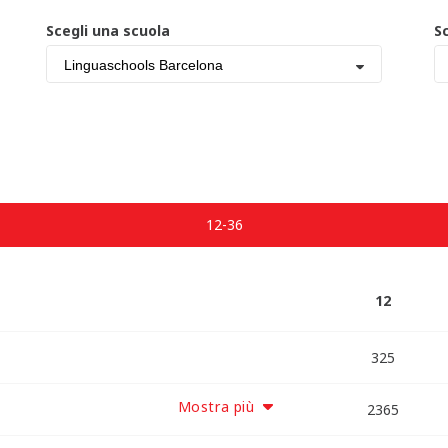
Scegli una scuola
S
Linguaschools Barcelona
12-36
12
325
Mostra più
2365